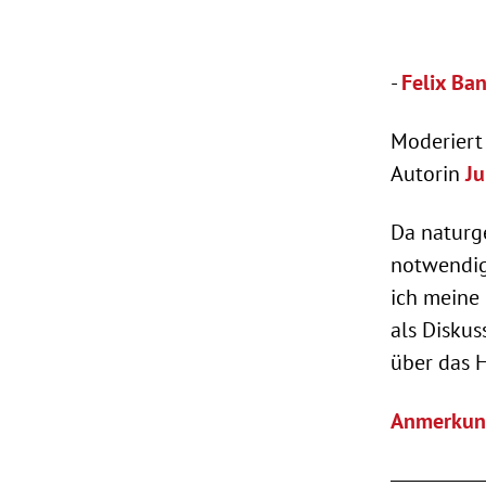
-
Felix Ba
Moderiert 
Autorin
Ju
Da naturge
notwendig
ich meine
als Diskus
über das 
Anmerkung