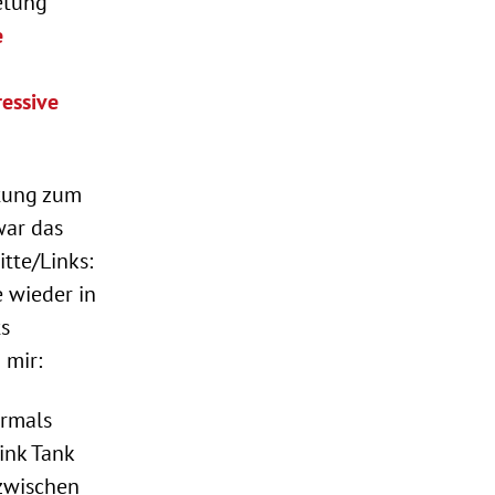
etung
e
essive
ltung zum
war das
tte/Links:
 wieder in
ts
 mir:
ormals
ink Tank
zwischen