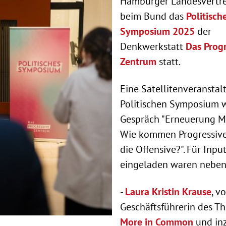
Hamburger Landesvertr
beim Bund das
Politisch
Symposium 2025
der
Denkwerkstatt
Das Progr
Zentrum
statt.
Eine Satellitenveransta
Politischen Symposium 
Gespräch "Erneuerung Mi
Wie kommen Progressive
die Offensive?". Für Inpu
eingeladen waren neben
-
Laura Kristin Krause
, v
Geschäftsführerin des Th
More in Common
und in