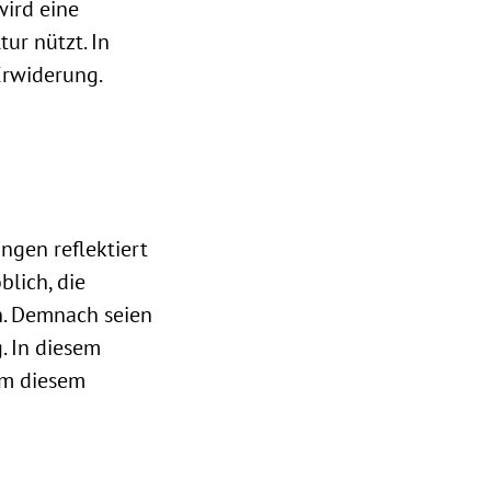
wird eine
ur nützt. In
 Erwiderung.
ungen reflektiert
blich, die
n. Demnach seien
. In diesem
um diesem