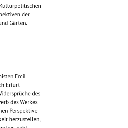
"Kulturpolitischen
spektiven der
und Gärten.
isten Emil
h Erfurt
Widersprüche des
werb des Werkes
schen Perspektive
eit herzustellen,
ntnis zieht.