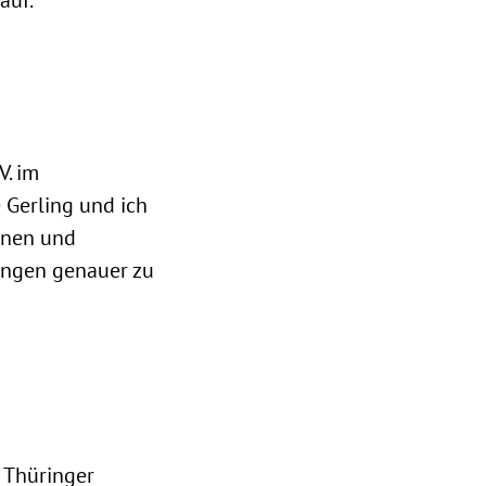
auf.
V. im
Gerling und ich
nnen und
ringen genauer zu
g Thüringer