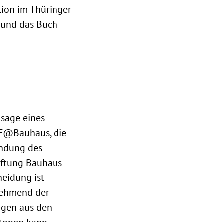
ion im Thüringer
 und das Buch
bsage eines
DF@Bauhaus, die
ündung des
iftung Bauhaus
heidung ist
unehmend der
ngen aus den